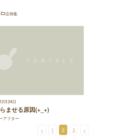
症例集
年12月24日
らませる原因(+_+)
ーアフター
«
1
2
3
»