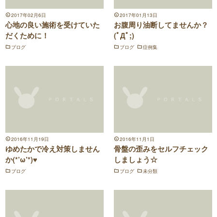
2017年02月6日
2017年01月13日
心地の良い施術を受けていた
お腹周り油断してませんか？
だくために！
(ﾟДﾟ;)
ブログ
ブログ
症例集
2016年11月19日
2016年11月1日
ゆめたかで冷え対策しません
骨盤の歪みをセルフチェック
か(*’ω’*)♥
しましょう☆
ブログ
ブログ
未分類